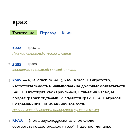
крах
Толкование
Перевод
Книги
крах
— крах, а …
1
Русский орфографический словарь
крах
— крах/ …
2
Морфемно-орфографический словарь
крах
— а, м. crach m. &LT;, нем. Krach. Банкротство,
3
несостоятельность и невыполнение долговых обязательств.
БАС 1. Плутократ, как караульный, Станет на часах, И
пойдет грабеж огульный, И случится крах. Н. А. Некрасов
Современники. На именинах все гости …
Исторический словарь галлицизмов русского языка
КРАХ
— (нем., звукоподражательное слово,
4
соответствующее русскому трах). Падение, лопанье,