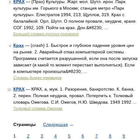
КРАХ
— (Прах) Культуры. Жарг. мол. Шутл. ирон. Парк
8
культуры им. Горького в Москве; станция метро «Парк
культуры». Елистратов 1994, 213; Щуплов, 319. Крах с
балалайкой. Орл. Шутл. О полном провале, неудаче, крахе.
СОГ 1992, 109. Пойти на крах. Дон.&#8230; …
Большой словарь русских поговорок
Крах
— (crash) 1. Быстрое и глубокое падение уровня цен
9
на рынке. 2. Аварийный отказ компьютерной системы.
Программа считается разрушенной, если она после запуска
зависает (в какой то момент перестает выполняться). Если
в компьютере произошла&#8230; …
Словарь бизнес-терминов
КРАХ
— КРАХ, а, муж. 1. Разорение, банкротство. К. банка.
10
2. перен. Полная неудача, провал. Потерпеть к. Толковый
словарь Ожегова. С.И. Ожегов, Н.Ю. Шведова. 1949 1992 …
Толковый словарь Ожегова
Страницы
Следующая
→
1
2
3
4
5
6
7
8
9