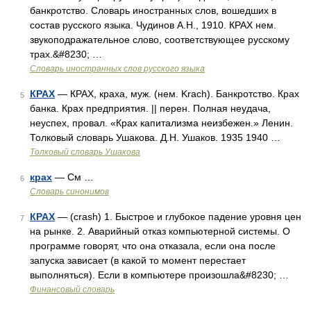
банкротство. Словарь иностранных слов, вошедших в
состав русского языка. Чудинов А.Н., 1910. КРАХ нем.
звукоподражательное слово, соответствующее русскому
трах.&#8230; …
Словарь иностранных слов русского языка
КРАХ
— КРАХ, краха, муж. (нем. Krach). Банкротство. Крах
5
банка. Крах предприятия. || перен. Полная неудача,
неуспех, провал. «Крах капитализма неизбежен.» Ленин.
Толковый словарь Ушакова. Д.Н. Ушаков. 1935 1940 …
Толковый словарь Ушакова
крах
— См …
6
Словарь синонимов
КРАХ
— (crash) 1. Быстрое и глубокое падение уровня цен
7
на рынке. 2. Аварийный отказ компьютерной системы. О
программе говорят, что она отказала, если она после
запуска зависает (в какой то момент перестает
выполняться). Если в компьютере произошла&#8230; …
Финансовый словарь